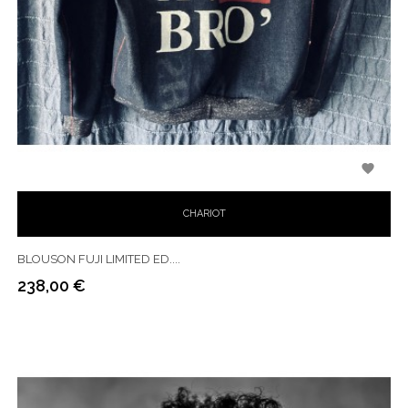

CHARIOT
BLOUSON FUJI LIMITED ED....
238,00 €
Prix