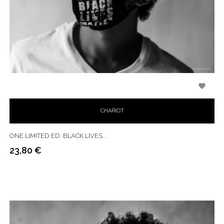

CHARIOT
ONE LIMITED ED. BLACK LIVES...
23,80 €
Prix