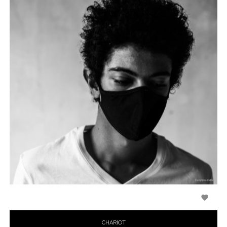

CHARIOT