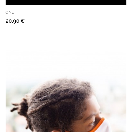
ONE
20,90 €
Prix