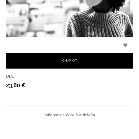

CHARIOT
DBL
23,80 €
Prix
Affichage 1-8 de 8 article(s)