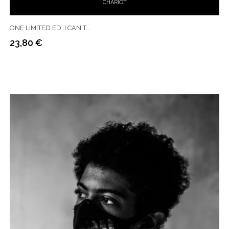
CHARIOT
ONE LIMITED ED. I CAN'T...
23,80 €
Prix