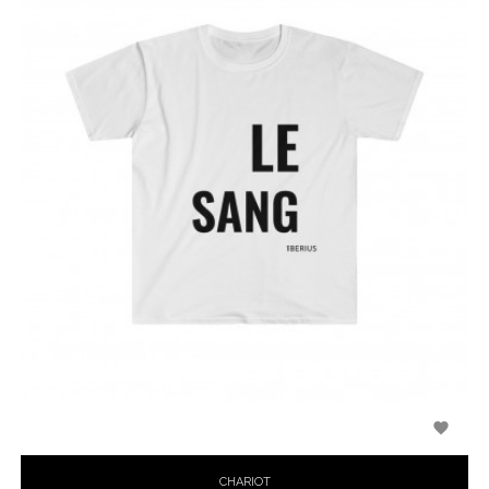

CHARIOT