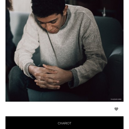

CHARIOT