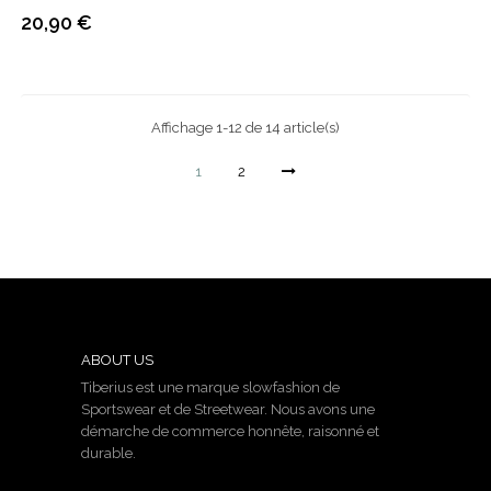
20,90 €
Prix
Affichage 1-12 de 14 article(s)
1
2
ABOUT US
Tiberius est une marque slowfashion de
Sportswear et de Streetwear. Nous avons une
démarche de commerce honnête, raisonné et
durable.