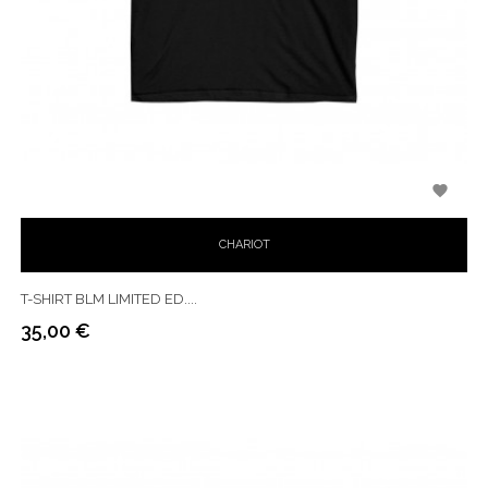

CHARIOT
T-SHIRT BLM LIMITED ED....
35,00 €
Prix