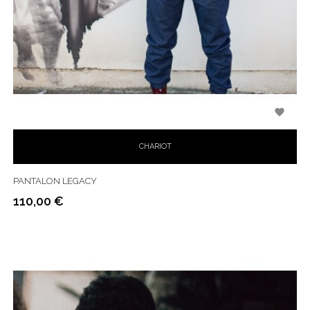

CHARIOT
PANTALON LEGACY
110,00 €
Prix