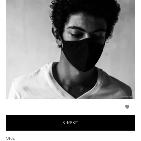

CHARIOT
ONE