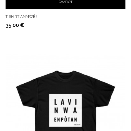
CHARIOT
T-SHIRT ANMWÉ !
35,00 €
Prix