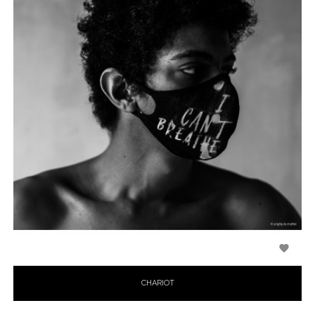

CHARIOT