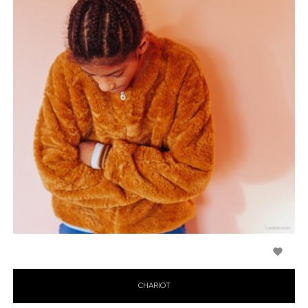

CHARIOT