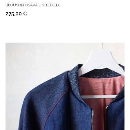
BLOUSON OSAKA LIMITED ED....
275,00 €
Prix