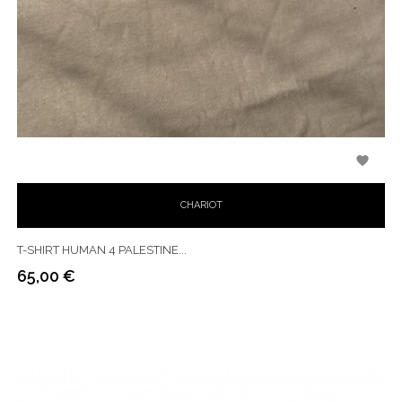

CHARIOT
T-SHIRT HUMAN 4 PALESTINE...
65,00 €
Prix