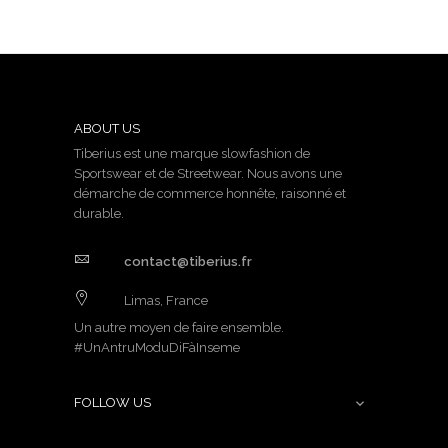
ABOUT US
Tiberius est une marque slowfashion de
Sportswear et de Streetwear. Nous avons une
démarche de commerce honnête, raisonné et
durable.
contact@tiberius.fr
Limas, France
Un autre moyen de faire ensemble.
#UnAntruModuDiFàInseme
FOLLOW US
