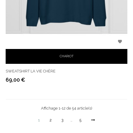

CHARIOT
SWEATSHIRT LA VIE CHÈRE
69,00 €
Prix
Affichage 1-12 de 54 article(s)
1
2
3
…
5