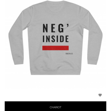

CHARIOT