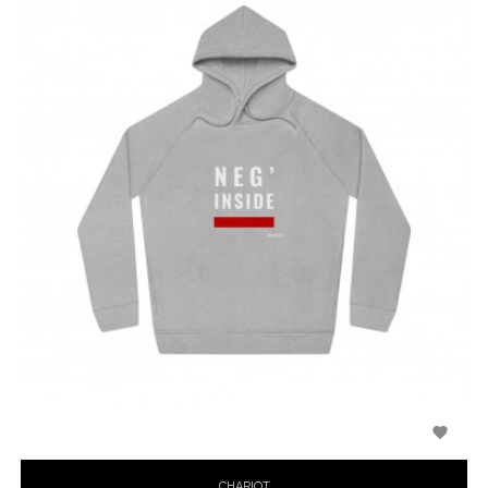

CHARIOT