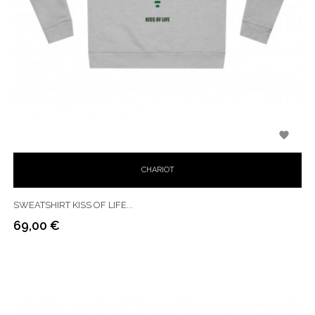

CHARIOT
SWEATSHIRT KISS OF LIFE...
69,00 €
Prix