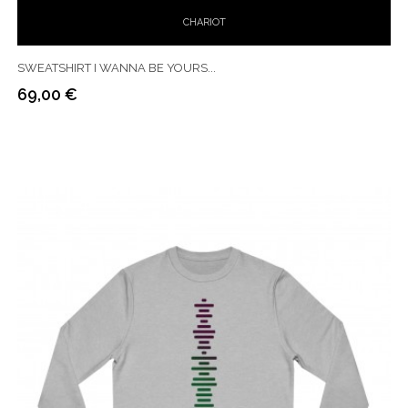
CHARIOT
SWEATSHIRT I WANNA BE YOURS...
69,00 €
Prix