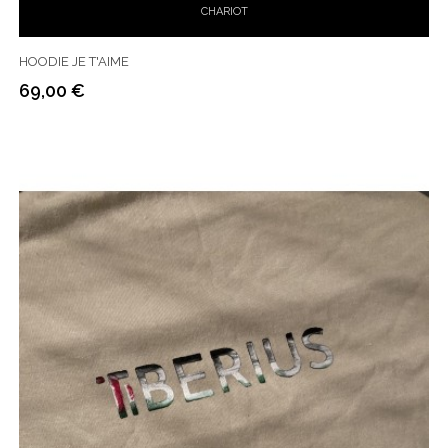
CHARIOT
HOODIE JE T'AIME
69,00 €
Prix