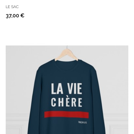
LE SAC
37,00 €
Prix