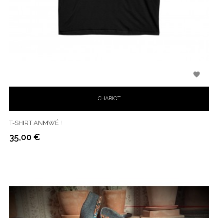

CHARIOT
T-SHIRT ANMWÉ !
35,00 €
Prix