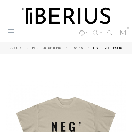
0
Accueil
Boutique en ligne
T-shirts
T-shirt Neg' Inside