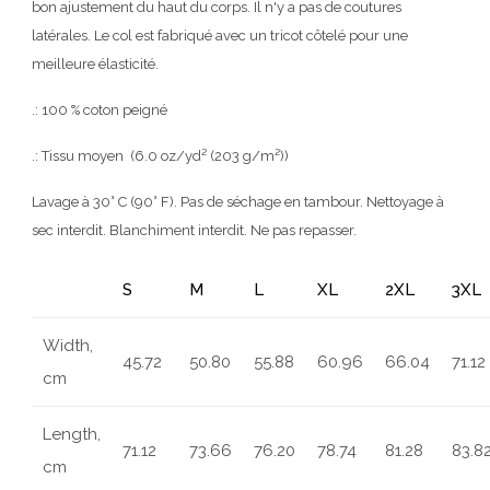
bon ajustement du haut du corps. Il n'y a pas de coutures
latérales. Le col est fabriqué avec un tricot côtelé pour une
meilleure élasticité.
.: 100 % coton peigné
.: Tissu moyen (6.0 oz/yd² (203 g/m²))
Lavage à 30° C (90° F). Pas de séchage en tambour. Nettoyage à
sec interdit. Blanchiment interdit. Ne pas repasser.
S
M
L
XL
2XL
3XL
Width,
45.72
50.80
55.88
60.96
66.04
71.12
cm
Length,
71.12
73.66
76.20
78.74
81.28
83.8
cm