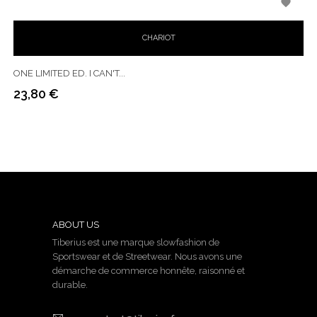

CHARIOT
ONE LIMITED ED. I CAN'T...
23,80 €
Prix
ABOUT US
Tiberius est une marque slowfashion de
Sportswear et de Streetwear. Nous avons une
démarche de commerce honnête, raisonné et
durable.