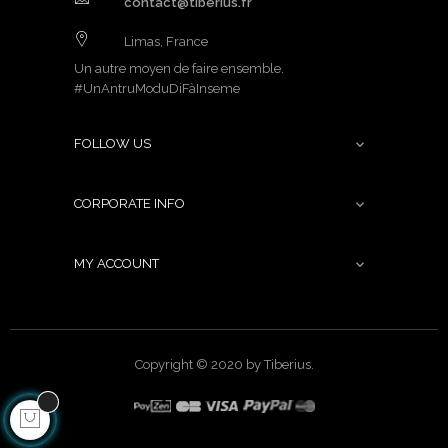
contact@tiberius.fr
Limas, France
Un autre moyen de faire ensemble.
#UnAntruModuDiFàInseme
FOLLOW US

CORPORATE INFO

MY ACCOUNT

Copyright © 2020 by Tiberius.