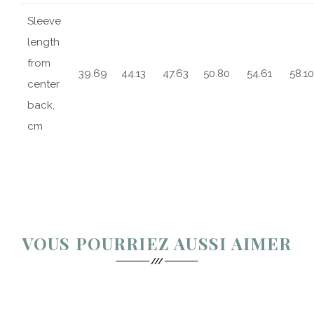
Sleeve
length
from
39.69
44.13
47.63
50.80
54.61
58.10
center
back,
cm
VOUS POURRIEZ AUSSI AIMER