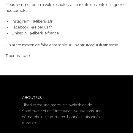
Nous sommes aussi à votre écoute via notre site de vente en ligne et
nos comptes...
Instagram : @tiberius.fr
Facebook : @Tiberius.fr
LinkedIn : @tiberius-france
Un autre moyen de faire ensemble. #UnAntruModuDiFàInseme
Tiberius 2020
ABOUT US
Tiberius est une marque slowfashion de
Sportswear et de Streetwear. Nous avons une
démarche de commerce honnête, raisonné et
durable.