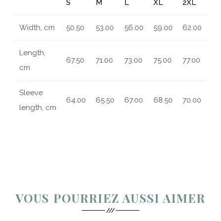
S
M
L
XL
2XL
Width, cm
50.50
53.00
56.00
59.00
62.00
Length,
67.50
71.00
73.00
75.00
77.00
cm
Sleeve
64.00
65.50
67.00
68.50
70.00
length, cm
VOUS POURRIEZ AUSSI AIMER