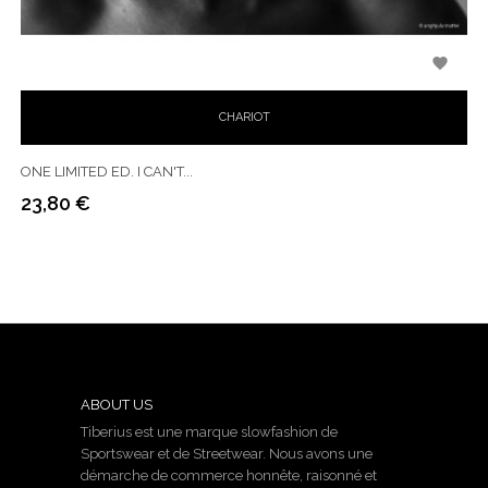

CHARIOT
ONE LIMITED ED. I CAN'T...
23,80 €
Prix
ABOUT US
Tiberius est une marque slowfashion de
Sportswear et de Streetwear. Nous avons une
démarche de commerce honnête, raisonné et