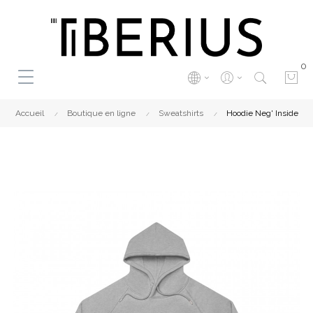
0
Accueil
Boutique en ligne
Sweatshirts
Hoodie Neg' Inside