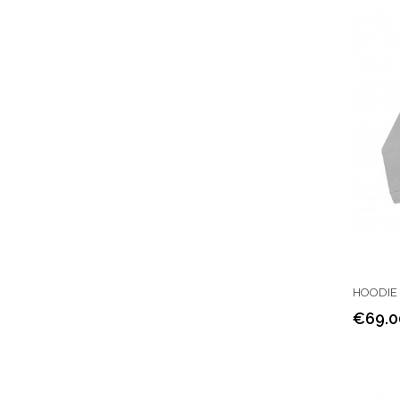
HOODIE 
€69.0
Price