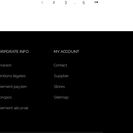
1
2
3
…
5
ORPORATE INFO
MY ACCOUNT
vraison
Contact
ntions légales
Supplier
iement payzen
Stores
propos
Sitemap
iement sécurisé