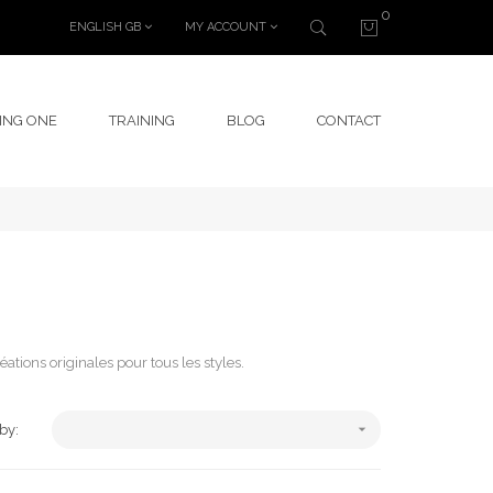
0
ENGLISH GB
MY ACCOUNT
ING ONE
TRAINING
BLOG
CONTACT
tions originales pour tous les styles.

 by: