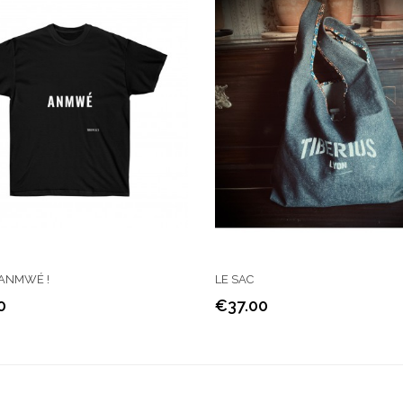
 ANMWÉ !
LE SAC
0
€37.00
Price