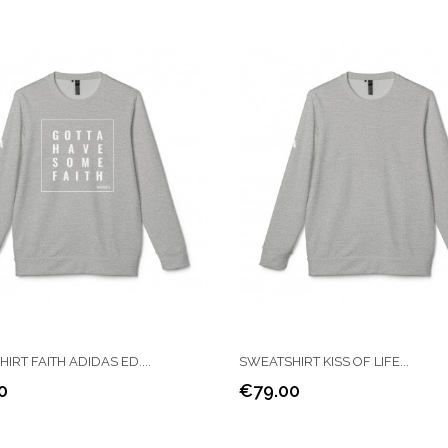
IRT FAITH ADIDAS ED....
SWEATSHIRT KISS OF LIFE...
0
€79.00
Price