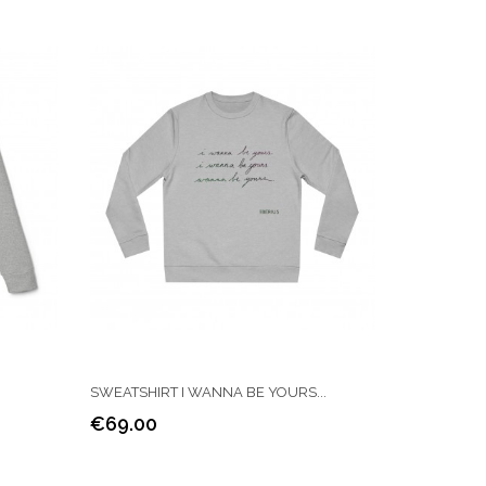
SWEATSHIRT I WANNA BE YOURS...
€69.00
Price