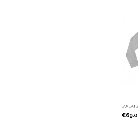
SWEATSHI
€69.0
Price