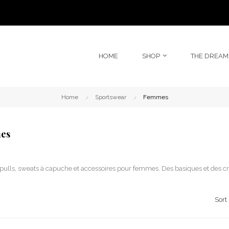
HOME
SHOP
THE DREAM
Home
Sportswear
Femmes
es
 pulls, sweats à capuche et accessoires pour femmes. Des basiques et des créa
Sort