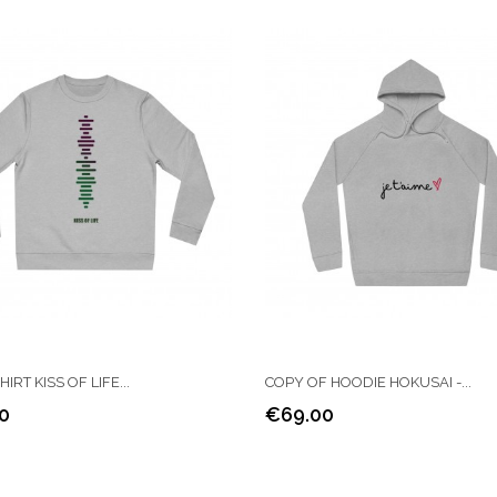
RT KISS OF LIFE...
COPY OF HOODIE HOKUSAI -...
0
€69.00
Price