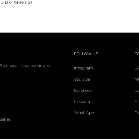
1-12 of 54 item(s)
FOLLOW US
C
 Streetwear. Nous avons une
Instagram
Li
YouTube
Me
Facebook
pa
LinkedIn
A 
WhatsApp
Pa
nseme