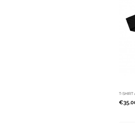
T-SHIRT
€35.0
Price