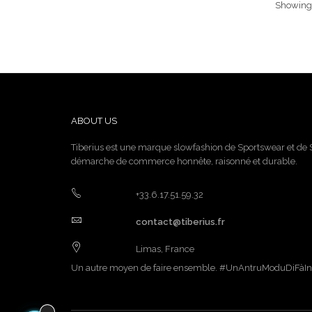
Showing 
ABOUT US
Tiberius est une marque slowfashion de Sportswear et de
démarche de commerce honnête, raisonné et durable.
+33.6.17.51.59.32
contact@tiberius.fr
Limas, France
Un autre moyen de faire ensemble. #UnAntruModuDiFàI