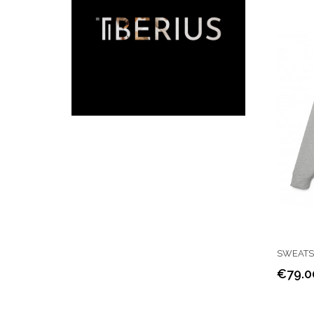
SWEATSH
€79.0
Price