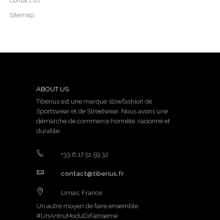
Contact us
Sitemap
ABOUT US
Tiberius est une marque slowfashion de
Sportswear et de Streetwear. Nous avons une
démarche de commerce honnête, raisonné et
durable.
+33.6.17.51.59.32
contact@tiberius.fr
Limas, France
Un autre moyen de faire ensemble.
#UnAntruModuDiFàInseme